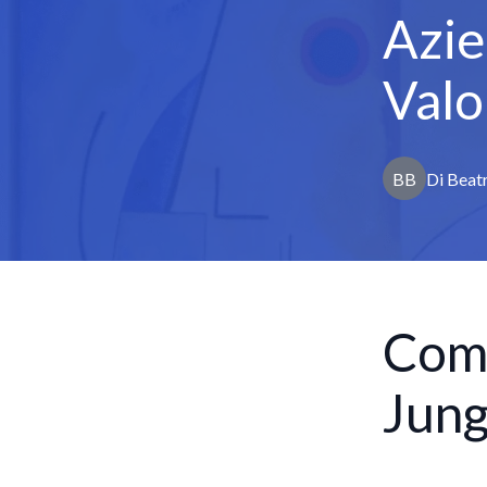
Azie
Valo
BB
Di
Beatr
Comp
Jung