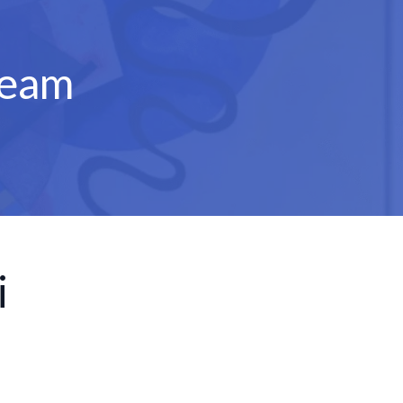
Team
i